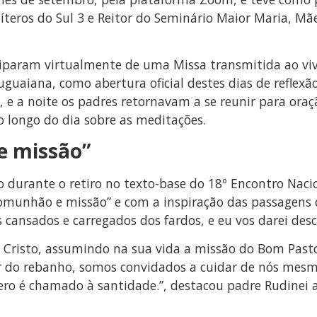
íteros do Sul 3 e Reitor do Seminário Maior Maria, Mã
iciparam virtualmente de uma Missa transmitida ao vi
guaiana, como abertura oficial destes dias de reflexã
e a noite os padres retornavam a se reunir para oraç
 longo do dia sobre as meditações.
e missão”
 durante o retiro no texto-base do 18º Encontro Nacio
omunhão e missão” e com a inspiração das passagens 
s cansados e carregados dos fardos, e eu vos darei desc
a Cristo, assumindo na sua vida a missão do Bom Past
r do rebanho, somos convidados a cuidar de nós mesm
tero é chamado à santidade.”, destacou padre Rudinei 