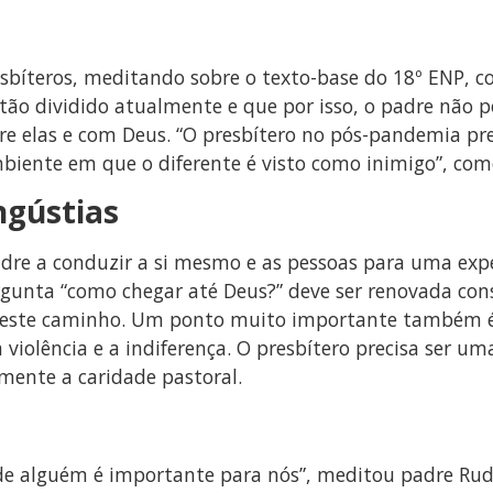
esbíteros, meditando sobre o texto-base do 18º ENP, 
o dividido atualmente e que por isso, o padre não 
ntre elas e com Deus. “O presbítero no pós-pandemia 
iente em que o diferente é visto como inimigo”, com
ngústias
dre a conduzir a si mesmo e as pessoas para uma exp
ergunta “como chegar até Deus?” deve ser renovada co
a este caminho. Um ponto muito importante também é
 violência e a indiferença. O presbítero precisa ser 
mente a caridade pastoral.
de alguém é importante para nós”, meditou padre Rudi