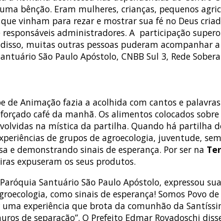
 uma bênção. Eram mulheres, crianças, pequenos agric
ue vinham para rezar e mostrar sua fé no Deus criado
e responsáveis administradores. A participação supero
disso, muitas outras pessoas puderam acompanhar a R
antuário São Paulo Apóstolo, CNBB Sul 3, Rede Soberan
de Animação fazia a acolhida com cantos e palavras 
eforçado café da manhã. Os alimentos colocados sobr
olvidas na mística da partilha. Quando há partilha 
periências de grupos de agroecologia, juventude, sem
esa e demonstrando sinais de esperança. Por ser na
Ter
eiras expuseram os seus produtos.
da Paróquia Santuário São Paulo Apóstolo, expressou s
Agroecologia, como sinais de esperança! Somos Povo 
er uma experiência que brota da comunhão da Santíssi
uros de separação”. O Prefeito Edmar Rovadoschi dis