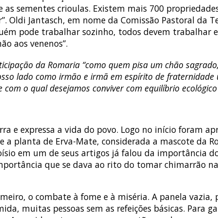
o e as sementes crioulas. Existem mais 700 propriedade
. Oldi Jantasch, em nome da Comissão Pastoral da Te
nguém pode trabalhar sozinho, todos devem trabalhar 
ão aos venenos”.
participação da Romaria “como quem pisa um chão sagrado
so lado como irmão e irmã em espírito de fraternidade u
com o qual desejamos conviver com equilíbrio ecológico
a e expressa a vida do povo. Logo no início foram apre
 e a planta de Erva-Mate, considerada a mascote da Ro
ísio em um de seus artigos já falou da importância d
mportância que se dava ao rito do tomar chimarrão na
meiro, o combate à fome e à miséria. A panela vazia
a, muitas pessoas sem as refeições básicas. Para gara