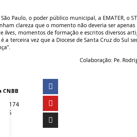
 São Paulo, o poder público municipal, a EMATER, o ST
nham clareza que o momento não deveria ser apenas u
de
lives
, momentos de formação e escritos diversos arti
 é a terceira vez que a Diocese de Santa Cruz do Sul s
ça”.
Colaboração: Pe. Rodri
da CNBB
er, 174
– RS
 9 9931-1360