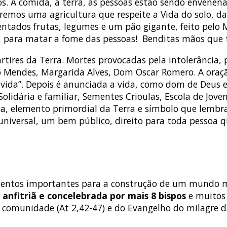
. A comida, a terra, as pessoas estão sendo envenenad
mos uma agricultura que respeite a Vida do solo, das 
tados frutas, legumes e um pão gigante, feito pelo M
, para matar a fome das pessoas!
Benditas mãos que 
ires da Terra. Mortes provocadas pela intolerância, 
o Mendes, Margarida Alves, Dom Oscar Romero. A oração
 vida”. Depois é anunciada a vida, como dom de Deus e
olidária e familiar, Sementes Crioulas, Escola de Jov
a, elemento primordial da Terra e símbolo que lembr
universal, um bem público, direito para toda pessoa q
lementos importantes para a construção de um mundo 
 anfitriã e concelebrada por mais 8 bispos
e muitos 
ra comunidade (At 2,42-47) e do Evangelho do milagre d