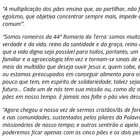
“A multiplicação dos pães ensina que, ao partilhar, nã
egoísmo, que objetiva concentrar sempre mais, impede a
comum’”.
“Somos romeiros da 44ª Romaria da Terra: somos muito
verdade e da vida, reino da santidade e da graça, reino
que a vida digna seja possível para todos, portanto, um
familiar e a agroecologia têm vez e tornam-se sinais 
meio da multidão que deseja ouvir Jesus e, quem sabe, 
ou estamos preocupados em conseguir alimento para os 
pouco que tem, em espírito de solidariedade; talvez se
futuro… Cada um de nós tem sua missão ou, como diz o 
pães em nosso tempo. E jamais nos falte o pão vivo desc
“Agora chegou a nossa vez de sermos cristãos/ãs de fo
e nas comunidades, sustentados pelos pilares da Palavr
missionários de nosso tempo; e outros sentirão o apelo
poderemos ficar apenas com os cinco pães e os dois peix