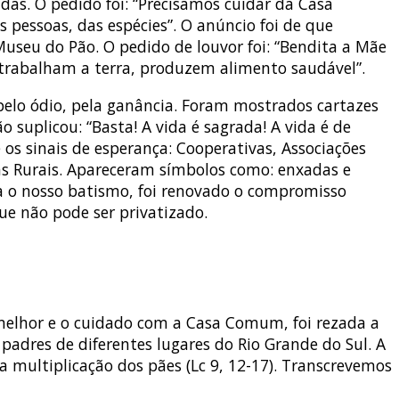
as. O pedido foi: “Precisamos cuidar da Casa
pessoas, das espécies”. O anúncio foi de que
useu do Pão. O pedido de louvor foi: “Bendita a Mãe
trabalham a terra, produzem alimento saudável”.
pelo ódio, pela ganância. Foram mostrados cartazes
 suplicou: “Basta! A vida é sagrada! A vida é de
 os sinais de esperança: Cooperativas, Associações
ens Rurais. Apareceram símbolos como: enxadas e
a o nosso batismo, foi renovado o compromisso
ue não pode ser privatizado.
melhor e o cuidado com a Casa Comum, foi rezada a
padres de diferentes lugares do Rio Grande do Sul. A
a multiplicação dos pães (Lc 9, 12-17). Transcrevemos