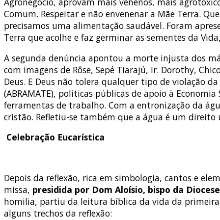
Agronegócio, aprovam mais venenos, mais agrotóxicos
Comum. Respeitar e não envenenar a Mãe Terra. Quere
precisamos uma alimentação saudável. Foram apresen
Terra que acolhe e faz germinar as sementes da Vida
A segunda denúncia apontou a morte injusta dos márt
com imagens de Rôse, Sepé Tiarajú, Ir. Dorothy, Chic
Deus. E Deus não tolera qualquer tipo de violação da
(ABRAMATE), políticas públicas de apoio à Economia S
ferramentas de trabalho. Com a entronização da águ
cristão. Refletiu-se também que a água é um direito 
Celebração Eucarística
Depois da reflexão, rica em simbologia, cantos e e
missa,
presidida por Dom Aloísio, bispo da Diocese
homilia, partiu da leitura bíblica da vida da primei
alguns trechos da reflexão: