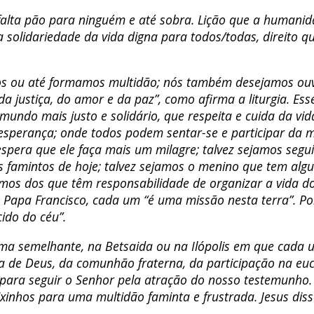
o falta pão para ninguém e até sobra. Lição que a human
 solidariedade da vida digna para todos/todas, direito 
s ou até formamos multidão; nós também desejamos ouvir
 da justiça, do amor e da paz”, como afirma a liturgia. E
 mundo mais justo e solidário, que respeita e cuida da vi
de esperança; onde todos podem sentar-se e participar 
espera que ele faça mais um milagre; talvez sejamos seg
famintos de hoje; talvez sejamos o menino que tem algun
jamos dos que têm responsabilidade de organizar a vida d
Papa Francisco, cada um “é uma missão nesta terra”. Por
ido do céu”.
rma semelhante, na Betsaida ou na Ilópolis em que cad
a de Deus, da comunhão fraterna, da participação na euc
 para seguir o Senhor pela atração do nosso testemunho.
inhos para uma multidão faminta e frustrada. Jesus disse