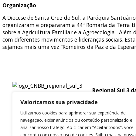
Organização
A Diocese de Santa Cruz do Sul, a Paróquia Santuário
organizaram e prepararam a 44ª Romaria da Terra ti
sobre a Agricultura Familiar e a Agroecologia. Além 
com diferentes movimentos e lideranças sociais. Esta
sejamos mais uma vez “Romeiros da Paz e da Esperan
Regional Sul 3 
Valorizamos sua privacidade
Rua Víctor Kessl
Centro, Canoas 
Utilizamos cookies para aprimorar sua experiência de
CEP 92310-000
navegação, exibir anúncios ou conteúdo personalizado e
Whatsapp
(51)
analisar nosso tráfego. Ao clicar em “Aceitar todos”, você
concorda com nosso uso de cookies. Saiba mais na nossa