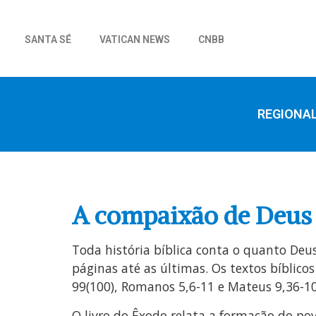
SANTA SÉ
VATICAN NEWS
CNBB
REGIONA
A compaixão de Deus
Toda história bíblica conta o quanto De
páginas até as últimas. Os textos bíblic
99(100), Romanos 5,6-11 e Mateus 9,36-10
O livro do Êxodo relata a formação do po