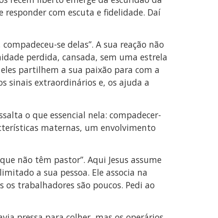
 responder com escuta e fidelidade. Daí
, compadeceu-se delas”. A sua reação não
nidade perdida, cansada, sem uma estrela
 eles partilhem a sua paixão para com a
 sinais extraordinários e, os ajuda a
ssalta o que essencial nela: compadecer-
acterísticas maternas, um envolvimento
que não têm pastor”. Aqui Jesus assume
limitado a sua pessoa. Ele associa na
as os trabalhadores são poucos. Pedi ao
avia pressa para colher, mas os operários