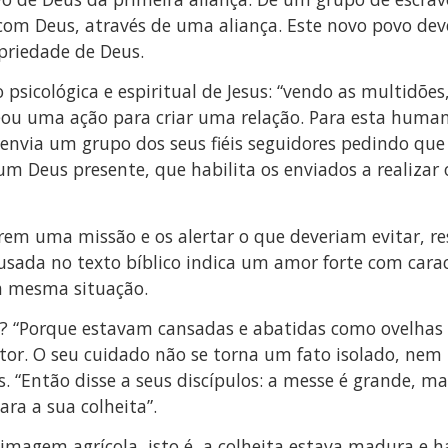
m Deus, através de uma aliança. Este novo povo deve
priedade de Deus.
icológica e espiritual de Jesus: “vendo as multidões
eou uma ação para criar uma relação. Para esta huma
 envia um grupo dos seus fiéis seguidores pedindo que
Deus presente, que habilita os enviados a realizar os
rem uma missão e os alertar o que deveriam evitar, re
 usada no texto bíblico indica um amor forte com car
na mesma situação.
 “Porque estavam cansadas e abatidas como ovelhas 
tor. O seu cuidado não se torna um fato isolado, nem 
. “Então disse a seus discípulos: a messe é grande, m
ra a sua colheita”.
imagem agrícola, isto é, a colheita estava madura e h