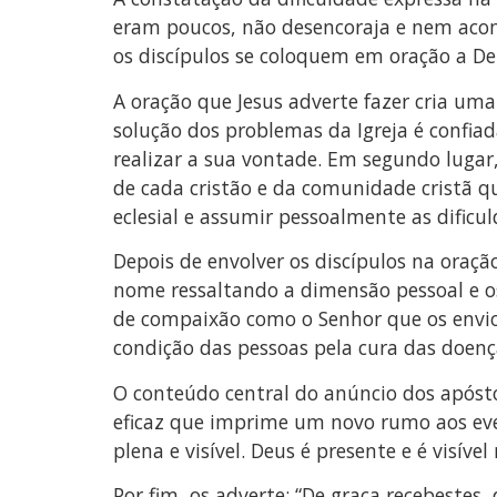
eram poucos, não desencoraja e nem acomod
os discípulos se coloquem em oração a De
A oração que Jesus adverte fazer cria um
solução dos problemas da Igreja é confiad
realizar a sua vontade. Em segundo lugar
de cada cristão e da comunidade cristã q
eclesial e assumir pessoalmente as dificu
Depois de envolver os discípulos na oraçã
nome ressaltando a dimensão pessoal e os
de compaixão como o Senhor que os envi
condição das pessoas pela cura das doenç
O conteúdo central do anúncio dos apóstol
eficaz que imprime um novo rumo aos eve
plena e visível. Deus é presente e é visível
Por fim, os adverte: “De graça recebestes,