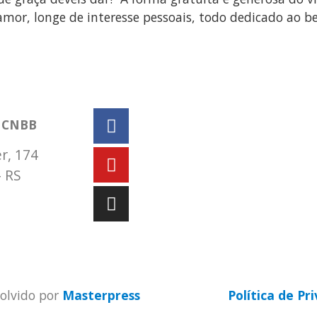
mor, longe de interesse pessoais, todo dedicado ao b
a CNBB
r, 174
– RS
9 9931-1360
ul3.org.br
olvido por
Masterpress
Política de Pr