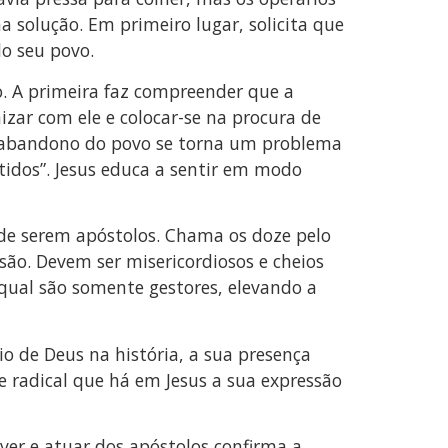
a solução. Em primeiro lugar, solicita que
do seu povo.
o. A primeira faz compreender que a
izar com ele e colocar-se na procura de
de abandono do povo se torna um problema
tidos”. Jesus educa a sentir em modo
a de serem apóstolos. Chama os doze pelo
ão. Devem ser misericordiosos e cheios
ual são somente gestores, elevando a
io de Deus na história, a sua presença
 radical que há em Jesus a sua expressão
iver e atuar dos apóstolos confirma a