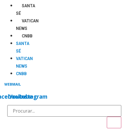
Ir
SANTA
para
SÉ
o
VATICAN
conteúdo
NEWS
CNBB
SANTA
SÉ
VATICAN
NEWS
CNBB
WEBMAIL
acebook
Youtube
Instagram