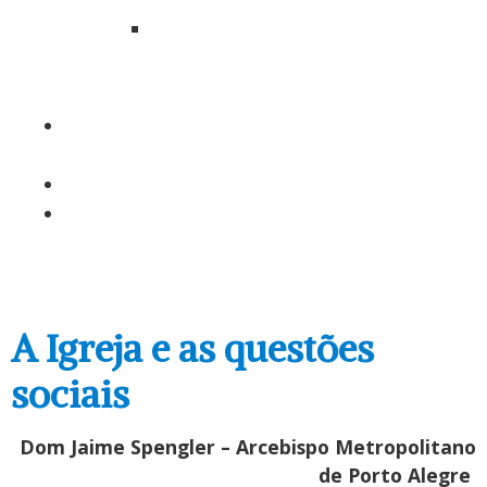
Diocese
de
Uruguaiana
MISSÃO AD
GENTES
AGENDA
DOWNLOADS
A Igreja e as questões
sociais
Dom Jaime Spengler – Arcebispo Metropolitano
de Porto Alegre