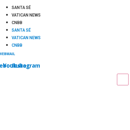
SANTA SÉ
VATICAN NEWS
CNBB
SANTA SÉ
VATICAN NEWS
CNBB
WEBMAIL
cebook
Youtube
Instagram