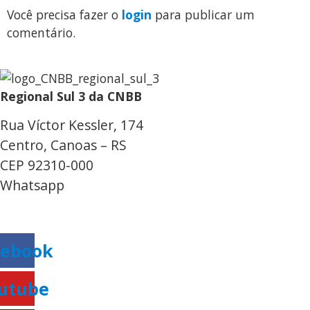
Você precisa fazer o
login
para publicar um
comentário.
Regional Sul 3 da CNBB
Rua Víctor Kessler, 174
Centro, Canoas – RS
CEP 92310-000
Whatsapp
(51) 9 9931-1360
secretaria@cnbbsul3.org.br
cebook
utube