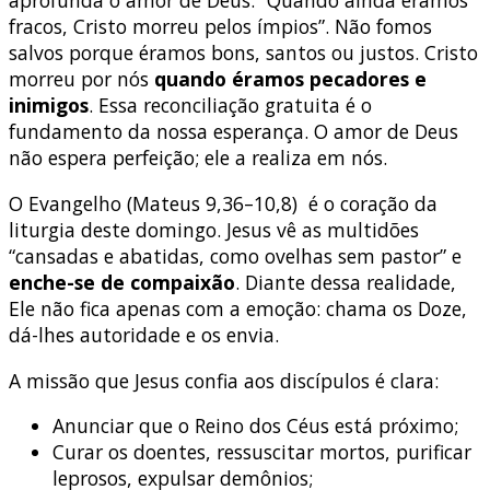
aprofunda o amor de Deus: “Quando ainda éramos
fracos, Cristo morreu pelos ímpios”. Não fomos
salvos porque éramos bons, santos ou justos. Cristo
morreu por nós
quando éramos pecadores e
inimigos
. Essa reconciliação gratuita é o
fundamento da nossa esperança. O amor de Deus
não espera perfeição; ele a realiza em nós.
O Evangelho (Mateus 9,36–10,8) é o coração da
liturgia deste domingo. Jesus vê as multidões
“cansadas e abatidas, como ovelhas sem pastor” e
enche-se de compaixão
. Diante dessa realidade,
Ele não fica apenas com a emoção: chama os Doze,
dá-lhes autoridade e os envia.
A missão que Jesus confia aos discípulos é clara:
Anunciar que o Reino dos Céus está próximo;
Curar os doentes, ressuscitar mortos, purificar
leprosos, expulsar demônios;