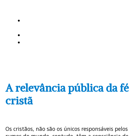
de
Uruguaiana
MISSÃO AD
GENTES
AGENDA
DOWNLOADS
A relevância pública da fé
cristã
Os cristãos, não são os únicos responsáveis pelos
rumos do mundo, contudo, têm a consciência de