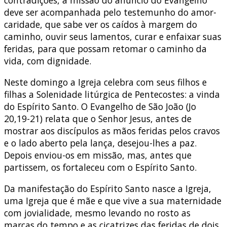
contradições, a missão do anúncio do Evangelho
deve ser acompanhada pelo testemunho do amor-
caridade, que sabe ver os caídos à margem do
caminho, ouvir seus lamentos, curar e enfaixar suas
feridas, para que possam retomar o caminho da
vida, com dignidade.
Neste domingo a Igreja celebra com seus filhos e
filhas a Solenidade litúrgica de Pentecostes: a vinda
do Espírito Santo. O Evangelho de São João (Jo
20,19-21) relata que o Senhor Jesus, antes de
mostrar aos discípulos as mãos feridas pelos cravos
e o lado aberto pela lança, desejou-lhes a paz.
Depois enviou-os em missão, mas, antes que
partissem, os fortaleceu com o Espírito Santo.
Da manifestação do Espírito Santo nasce a Igreja,
uma Igreja que é mãe e que vive a sua maternidade
com jovialidade, mesmo levando no rosto as
marcas do tempo e as cicatrizes das feridas de dois