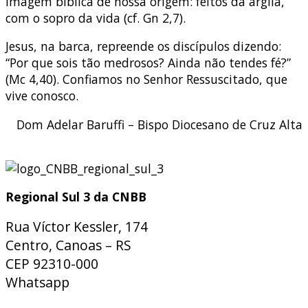
imagem bíblica de nossa origem: feitos da argila,
com o sopro da vida (cf. Gn 2,7).
Jesus, na barca, repreende os discípulos dizendo:
“Por que sois tão medrosos? Ainda não tendes fé?”
(Mc 4,40). Confiamos no Senhor Ressuscitado, que
vive conosco.
Dom Adelar Baruffi – Bispo Diocesano de Cruz Alta
Regional Sul 3 da CNBB
Rua Víctor Kessler, 174
Centro, Canoas – RS
CEP 92310-000
Whatsapp
(51) 9 9931-1360