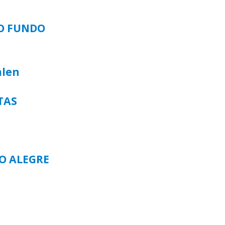
SO FUNDO
alen
TAS
TO ALEGRE