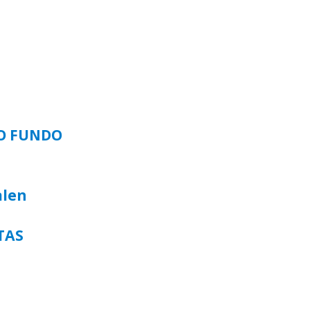
SO FUNDO
alen
TAS