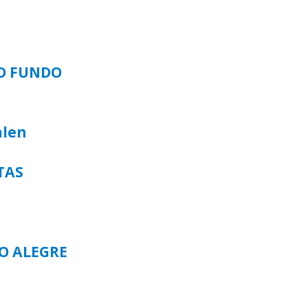
SO FUNDO
alen
TAS
TO ALEGRE