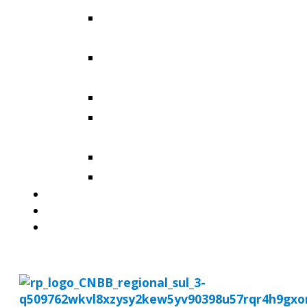
Arquidiocese de Santa
Maria
Diocese de Cachoeira do
Sul
Diocese de Cruz Alta
Diocese de Santa Cruz do
Sul
Diocese de Santo Ângelo
Diocese de Uruguaiana
MISSÃO AD GENTES
AGENDA
DOWNLOADS