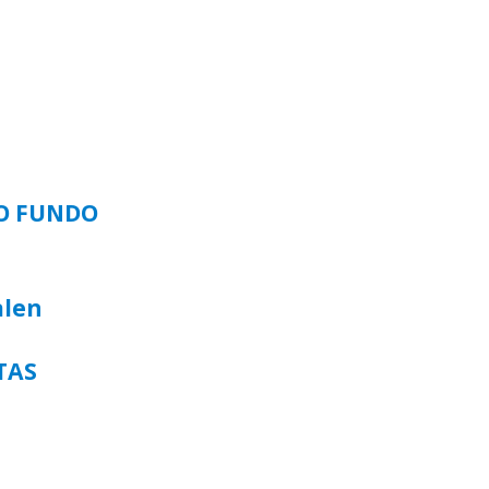
SO FUNDO
alen
TAS