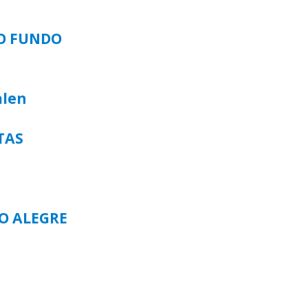
SO FUNDO
alen
TAS
TO ALEGRE