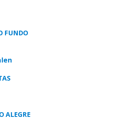
SO FUNDO
alen
TAS
TO ALEGRE