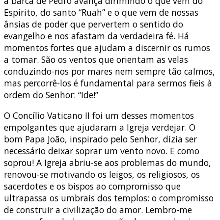
a barca de Pedro avança dirimindo o que vem do
Espírito, do santo “Ruah” e o que vem de nossas
ânsias de poder que pervertem o sentido do
evangelho e nos afastam da verdadeira fé. Há
momentos fortes que ajudam a discernir os rumos
a tomar. São os ventos que orientam as velas
conduzindo-nos por mares nem sempre tão calmos,
mas percorrê-los é fundamental para sermos fieis à
ordem do Senhor: “Ide!”
O Concílio Vaticano II foi um desses momentos
empolgantes que ajudaram a Igreja verdejar. O
bom Papa João, inspirado pelo Senhor, dizia ser
necessário deixar soprar um vento novo. E como
soprou! A Igreja abriu-se aos problemas do mundo,
renovou-se motivando os leigos, os religiosos, os
sacerdotes e os bispos ao compromisso que
ultrapassa os umbrais dos templos: o compromisso
de construir a civilização do amor. Lembro-me