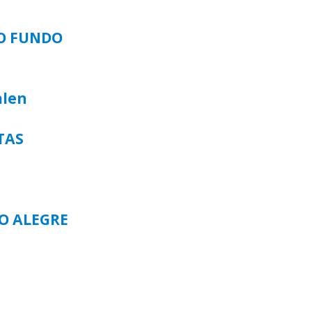
SO FUNDO
alen
TAS
TO ALEGRE