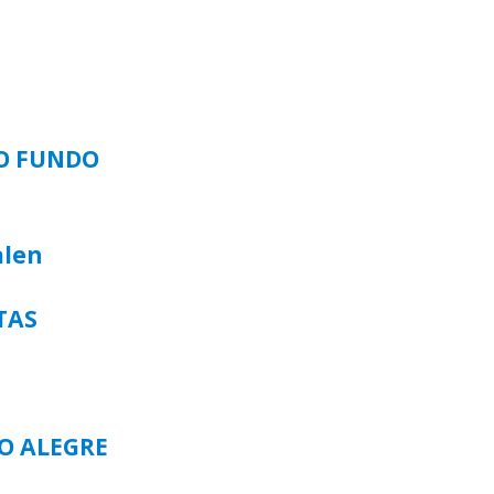
SO FUNDO
alen
TAS
TO ALEGRE