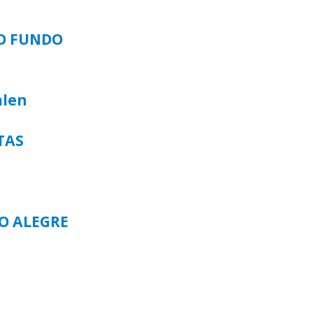
SO FUNDO
alen
TAS
TO ALEGRE