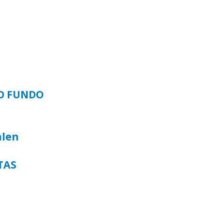
SO FUNDO
alen
TAS