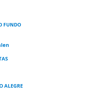
SO FUNDO
alen
TAS
TO ALEGRE