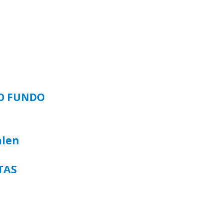
SO FUNDO
alen
TAS