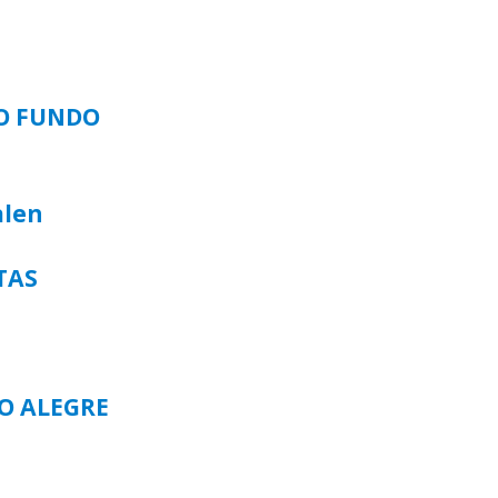
SO FUNDO
alen
TAS
TO ALEGRE