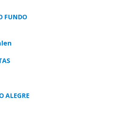
SO FUNDO
alen
TAS
TO ALEGRE