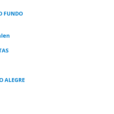
SO FUNDO
alen
TAS
TO ALEGRE