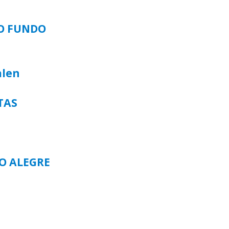
SO FUNDO
alen
TAS
TO ALEGRE