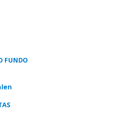
SO FUNDO
alen
TAS