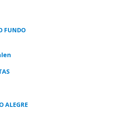
SO FUNDO
alen
TAS
TO ALEGRE