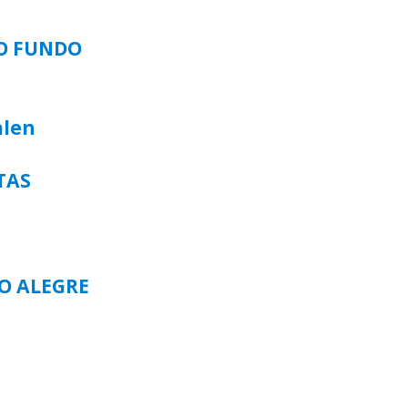
SO FUNDO
alen
TAS
TO ALEGRE