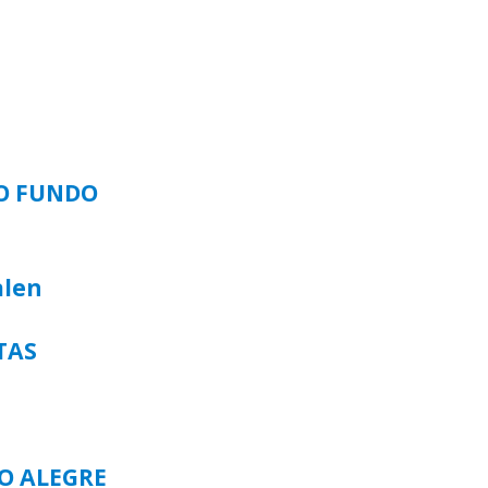
SO FUNDO
alen
TAS
TO ALEGRE