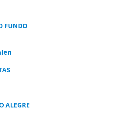
SO FUNDO
alen
TAS
TO ALEGRE