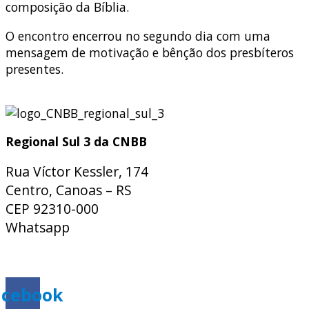
composição da Bíblia.
O encontro encerrou no segundo dia com uma
mensagem de motivação e bênção dos presbíteros
presentes.
Regional Sul 3 da CNBB
Rua Víctor Kessler, 174
Centro, Canoas – RS
CEP 92310-000
Whatsapp
(51) 9 9931-1360
secretaria@cnbbsul3.org.br
acebook