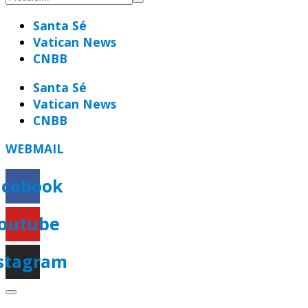
Santa Sé
Vatican News
CNBB
Santa Sé
Vatican News
CNBB
WEBMAIL
acebook
outube
stagram