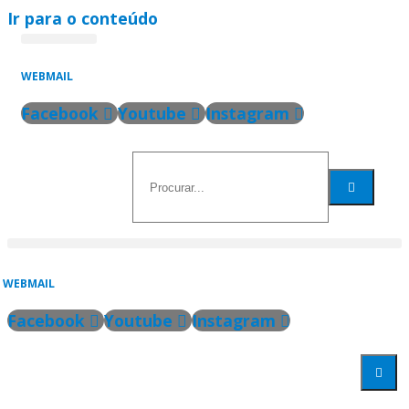
Ir para o conteúdo
SANTA SÉ
VATICAN NEWS
WEBMAIL
Facebook
Youtube
Instagram
WEBMAIL
Facebook
Youtube
Instagram