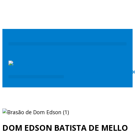
COMISSÕES PASTORAIS
ARQUI / DIOCESES
MISSÃO AD GENTES
DOM EDSON BATISTA DE MELLO