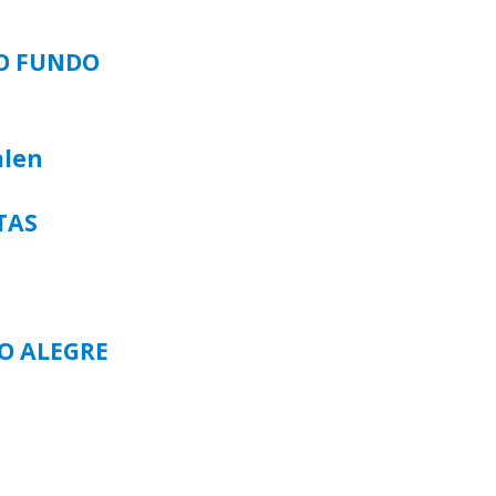
SO FUNDO
alen
TAS
TO ALEGRE