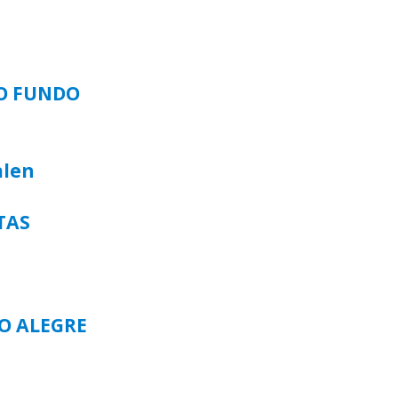
SO FUNDO
alen
TAS
TO ALEGRE