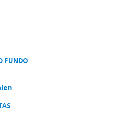
SO FUNDO
alen
TAS