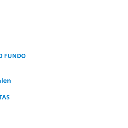
SO FUNDO
alen
TAS