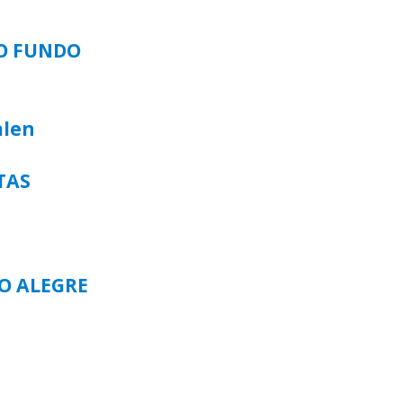
SO FUNDO
alen
TAS
TO ALEGRE