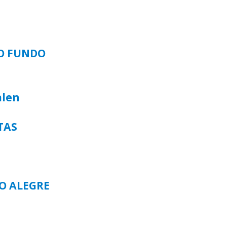
SO FUNDO
alen
TAS
TO ALEGRE