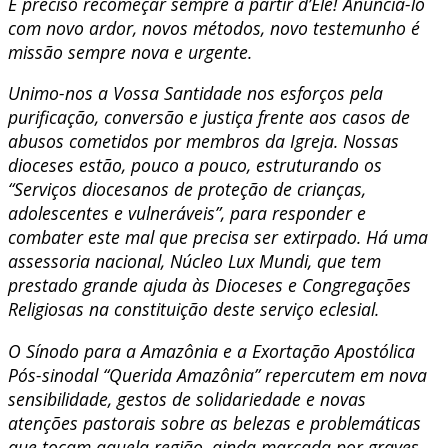
É preciso recomeçar sempre a partir d’Ele! Anuncia-lo
com novo ardor, novos métodos, novo testemunho é
missão sempre nova e urgente.
Unimo-nos a Vossa Santidade nos esforços pela
purificação, conversão e justiça frente aos casos de
abusos cometidos por membros da Igreja. Nossas
dioceses estão, pouco a pouco, estruturando os
“Serviços diocesanos de proteção de crianças,
adolescentes e vulneráveis”, para responder e
combater este mal que precisa ser extirpado. Há uma
assessoria nacional, Núcleo Lux Mundi, que tem
prestado grande ajuda às Dioceses e Congregações
Religiosas na constituição deste serviço eclesial.
O Sínodo para a Amazônia e a Exortação Apostólica
Pós-sinodal “Querida Amazônia” repercutem em nova
sensibilidade, gestos de solidariedade e novas
atenções pastorais sobre as belezas e problemáticas
que tocam aquela região, ainda marcada por graves