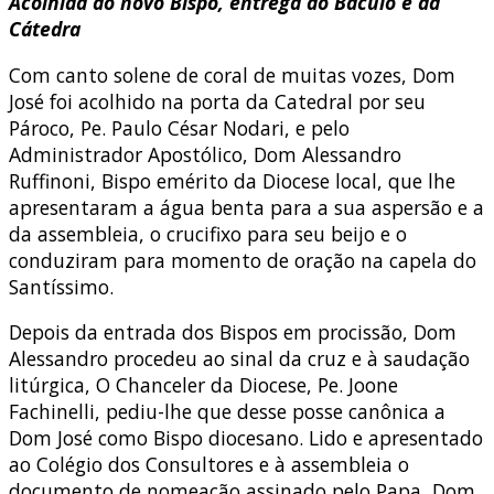
Acolhida do novo Bispo, entrega do Báculo e da
Cátedra
Com canto solene de coral de muitas vozes, Dom
José foi acolhido na porta da Catedral por seu
Pároco, Pe. Paulo César Nodari, e pelo
Administrador Apostólico, Dom Alessandro
Ruffinoni, Bispo emérito da Diocese local, que lhe
apresentaram a água benta para a sua aspersão e a
da assembleia, o crucifixo para seu beijo e o
conduziram para momento de oração na capela do
Santíssimo.
Depois da entrada dos Bispos em procissão, Dom
Alessandro procedeu ao sinal da cruz e à saudação
litúrgica, O Chanceler da Diocese, Pe. Joone
Fachinelli, pediu-lhe que desse posse canônica a
Dom José como Bispo diocesano. Lido e apresentado
ao Colégio dos Consultores e à assembleia o
documento de nomeação assinado pelo Papa, Dom