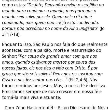
como estas: “
De fato, Deus não enviou o seu filho ao
mundo para condenar o mundo, mas para que o
mundo seja salvo por ele. Quem nele crê não é
condenado, mas quem não crê já está condenado,
porque não acreditou no nome do Filho unigênito
” (Jo
3, 17-18).
Enquanto isso, São Paulo nos fala do que realmente
aconteceu com a paixão, morte e ressurreição do
Senhor: “
Por causa do grande amor com que nos
amou, quando estávamos mortos por causa das
nossas faltas, ele nos deu a vida com Cristo. É por
graça que vós sois salvos! Deus nos ressuscitou com
Cristo e nos fez sentar nos céus…
” (Ef. 2,4-6). Nós
fomos remidos por Jesus. Mas, a nossa fé é decisiva.
Precisamos sempre de novo crescer em nossa fé e
torná-la mais viva e atuante.
Dom Zeno Hastenteufel – Bispo Diocesano de Novo