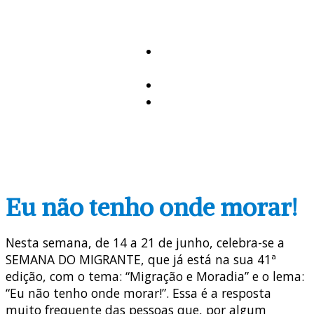
de
Uruguaiana
MISSÃO AD
GENTES
AGENDA
DOWNLOADS
Eu não tenho onde morar!
Nesta semana, de 14 a 21 de junho, celebra-se a
SEMANA DO MIGRANTE, que já está na sua 41ª
edição, com o tema: “Migração e Moradia” e o lema:
“Eu não tenho onde morar!”. Essa é a resposta
muito frequente das pessoas que, por algum