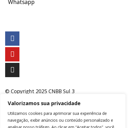
Whatsapp
(51) 9 9931-1360
secretaria@cnbbsul3.org.br
© Copyright 2025 CNBB Sul 3
Valorizamos sua privacidade
Desenvolvido por
Masterpress
Utilizamos cookies para aprimorar sua experiência de
navegação, exibir anúncios ou conteúdo personalizado e
analisar nosso tráfego. Ao clicar em “Aceitar todos”, você