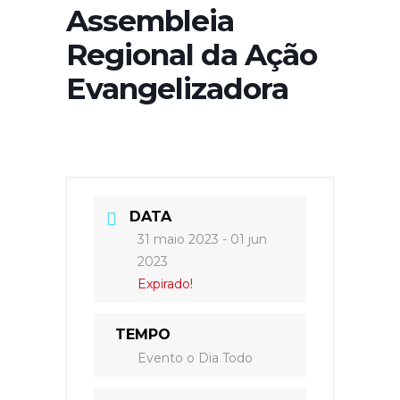
Assembleia
Regional da Ação
Evangelizadora
DATA
31 maio 2023
- 01 jun
2023
Expirado!
TEMPO
Evento o Dia Todo