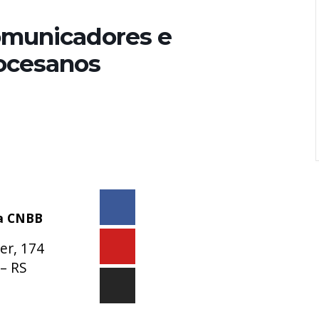
omunicadores e
iocesanos
da CNBB
er, 174
– RS
 9 9931-1360