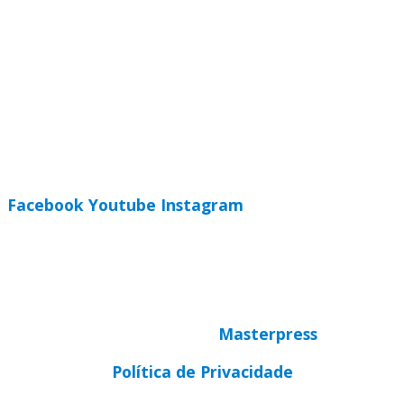
Regional Sul 3 da CNBB
Rua Víctor Kessler, 174
Centro, Canoas – RS
CEP 92310-000
Whatsapp
(51) 9 9931-1360
secretaria@cnbbsul3.org.br
Facebook
Youtube
Instagram
© Copyright 2025 CNBB Sul 3
Desenvolvido por
Masterpress
Política de Privacidade