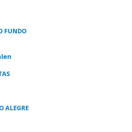
SO FUNDO
alen
TAS
TO ALEGRE