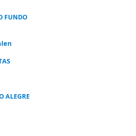
SO FUNDO
alen
TAS
TO ALEGRE