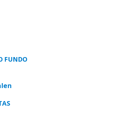
SO FUNDO
alen
TAS