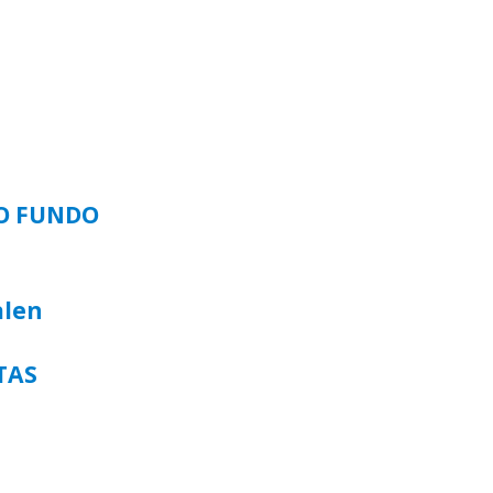
SO FUNDO
alen
TAS