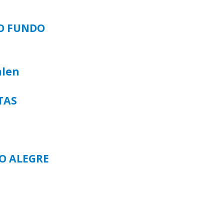
SO FUNDO
alen
TAS
TO ALEGRE