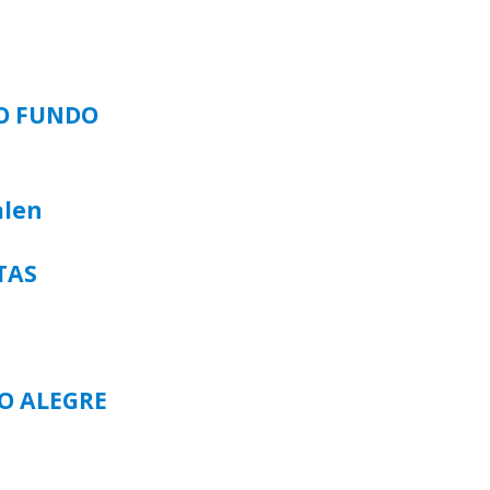
SO FUNDO
alen
TAS
TO ALEGRE