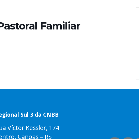
astoral Familiar
egional Sul 3 da CNBB
ua Víctor Kessler, 174
entro, Canoas – RS