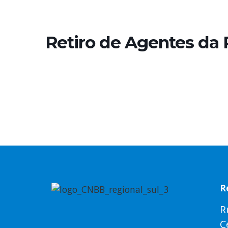
Retiro de Agentes da P
R
R
C