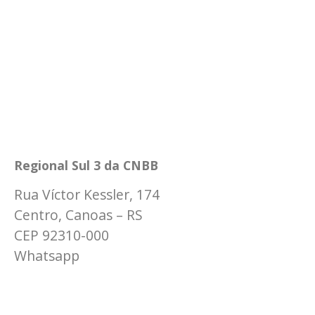
Regional Sul 3 da CNBB
Rua Víctor Kessler, 174
Centro, Canoas – RS
CEP 92310-000
Whatsapp
(51) 9 9931-1360
secretaria@cnbbsul3.org.br