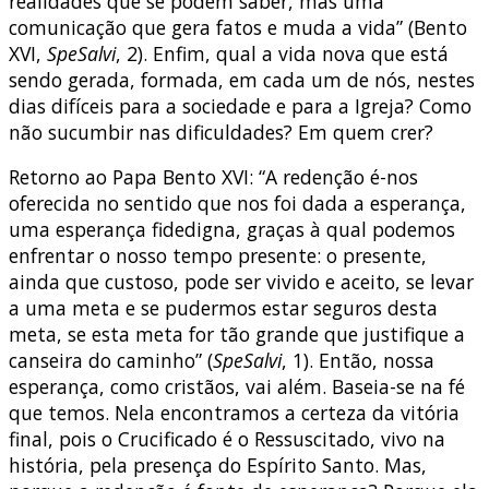
realidades que se podem saber, mas uma
comunicação que gera fatos e muda a vida” (Bento
XVI,
SpeSalvi
, 2). Enfim, qual a vida nova que está
sendo gerada, formada, em cada um de nós, nestes
dias difíceis para a sociedade e para a Igreja? Como
não sucumbir nas dificuldades? Em quem crer?
Retorno ao Papa Bento XVI: “A redenção é-nos
oferecida no sentido que nos foi dada a esperança,
uma esperança fidedigna, graças à qual podemos
enfrentar o nosso tempo presente: o presente,
ainda que custoso, pode ser vivido e aceito, se levar
a uma meta e se pudermos estar seguros desta
meta, se esta meta for tão grande que justifique a
canseira do caminho” (
SpeSalvi
, 1). Então, nossa
esperança, como cristãos, vai além. Baseia-se na fé
que temos. Nela encontramos a certeza da vitória
final, pois o Crucificado é o Ressuscitado, vivo na
história, pela presença do Espírito Santo. Mas,