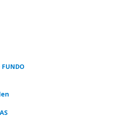
O FUNDO
len
TAS