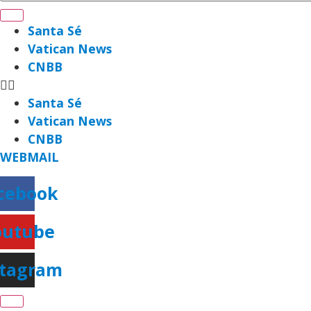
Santa Sé
Vatican News
CNBB
Santa Sé
Vatican News
CNBB
WEBMAIL
cebook
outube
stagram