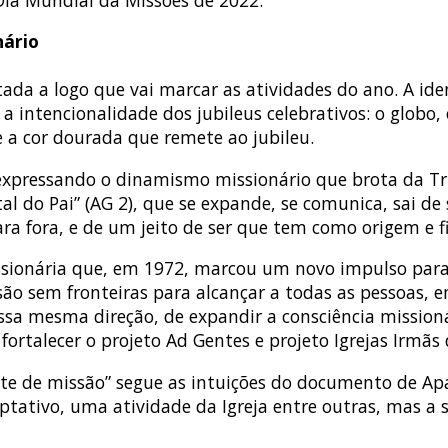
nário
ada a logo que vai marcar as atividades do ano. A ide
ntencionalidade dos jubileus celebrativos: o globo, o
e a cor dourada que remete ao jubileu.
xpressando o dinamismo missionário que brota da Trin
tal do Pai” (AG 2), que se expande, se comunica, sai de
a fora, e de um jeito de ser que tem como origem e fi
sionária que, em 1972, marcou um novo impulso para a
o sem fronteiras para alcançar a todas as pessoas, e
sa mesma direção, de expandir a consciência missioná
ortalecer o projeto Ad Gentes e projeto Igrejas Irmãs
te de missão” segue as intuições do documento de A
optativo, uma atividade da Igreja entre outras, mas a 