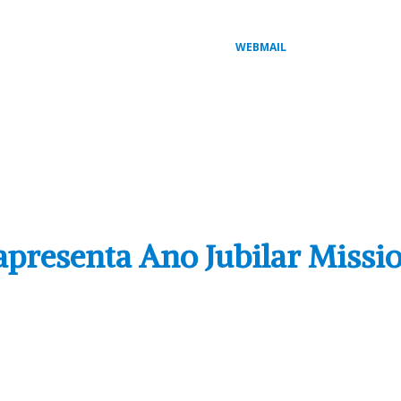
WEBMAIL
AL
COMISSÕES PASTORAIS
ARQUI / DIOCESES
MI
l apresenta Ano Jubilar Missi