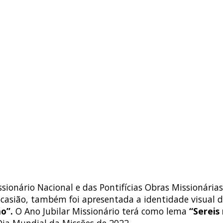
issionário Nacional e das Pontifícias Obras Missionári
 ocasião, também foi apresentada a identidade visual
ão”.
O Ano Jubilar Missionário terá como lema
“Sereis
ia Mundial da Missões de 2022.