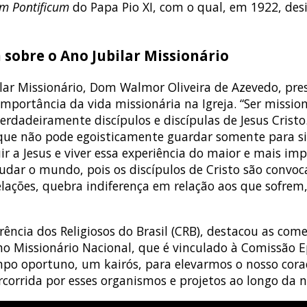
 Pontificum
do Papa Pio XI, com o qual, em 1922, de
sobre o Ano Jubilar Missionário
lar Missionário, Dom Walmor Oliveira de Azevedo, pre
importância da vida missionária na Igreja. “Ser missi
verdadeiramente discípulos e discípulas de Jesus Cri
 que não pode egoisticamente guardar somente para si
a Jesus e viver essa experiência do maior e mais imp
udar o mundo, pois os discípulos de Cristo são convoc
lações, quebra indiferença em relação aos que sofrem,
ferência dos Religiosos do Brasil (CRB), destacou as 
ho Missionário Nacional, que é vinculado à Comissão E
mpo oportuno, um kairós, para elevarmos o nosso cora
ercorrida por esses organismos e projetos ao longo da no