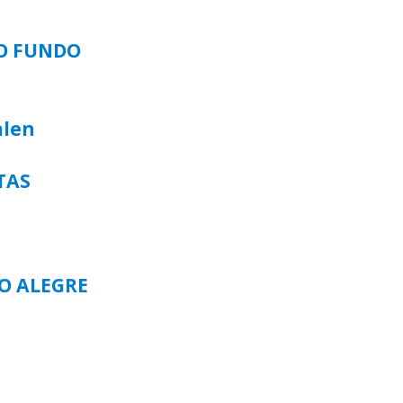
SO FUNDO
alen
TAS
TO ALEGRE