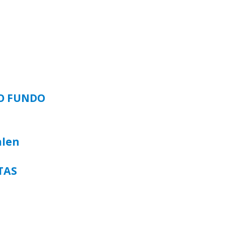
SO FUNDO
alen
TAS