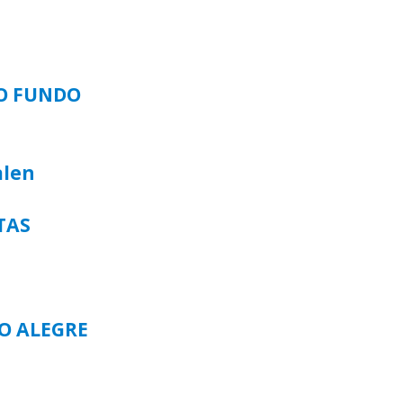
SO FUNDO
alen
TAS
TO ALEGRE