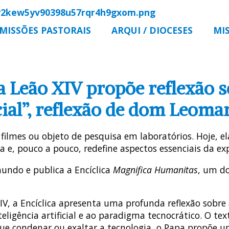
MISSÕES PASTORAIS
ARQUI / DIOCESES
MI
a Leão XIV propõe reflexão 
icial”, reflexão de dom Leoma
e filmes ou objeto de pesquisa em laboratórios. Hoje, e
a e, pouco a pouco, redefine aspectos essenciais da e
undo e publica a Encíclica
Magnifica Humanitas
, um do
V, a Encíclica apresenta uma profunda reflexão sobre a
eligência artificial e ao paradigma tecnocrático. O t
que condenar ou exaltar a tecnologia, o Papa propõe