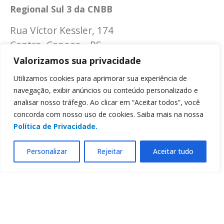
Regional Sul 3 da CNBB
Rua Víctor Kessler, 174
Centro, Canoas – RS
CEP 92310-000
Valorizamos sua privacidade
Whatsapp
(51) 9 9931-1360
Utilizamos cookies para aprimorar sua experiência de
navegação, exibir anúncios ou conteúdo personalizado e
secretaria@cnbbsul3.org.br
analisar nosso tráfego. Ao clicar em “Aceitar todos”, você
concorda com nosso uso de cookies. Saiba mais na nossa
Política de Privacidade.
Personalizar
Rejeitar
Aceitar tudo
© Copyright 2025 CNBB Sul 3
Desenvolvido por
Masterpress