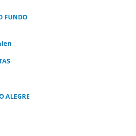
SO FUNDO
alen
TAS
TO ALEGRE