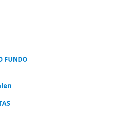
SO FUNDO
alen
TAS