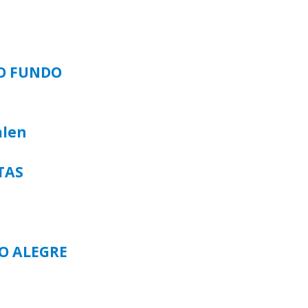
SO FUNDO
alen
TAS
TO ALEGRE