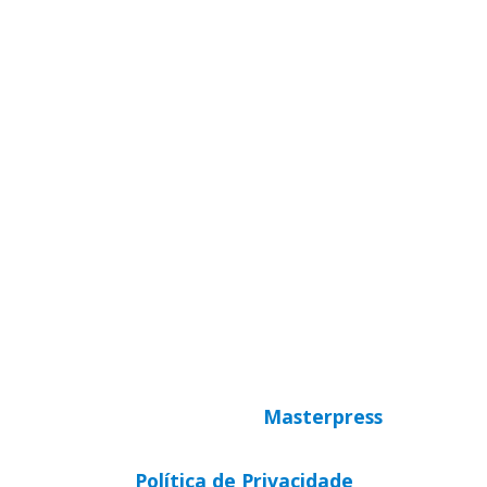
Rua Víctor Kessler, 174
Centro, Canoas – RS
CEP 92310-000
Whatsapp
(51) 9 9931-1360
secretaria@cnbbsul3.org.br
© Copyright 2025 CNBB Sul 3
Desenvolvido por
Masterpress
Política de Privacidade