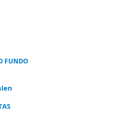
SO FUNDO
alen
TAS