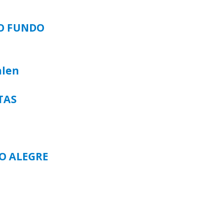
SO FUNDO
alen
TAS
TO ALEGRE