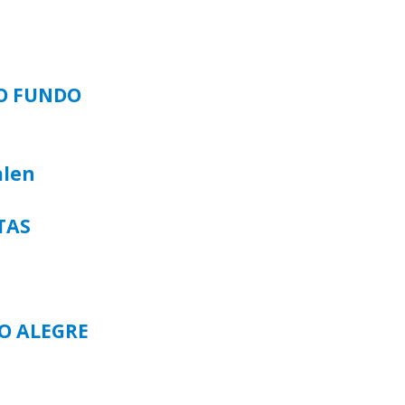
SO FUNDO
alen
TAS
TO ALEGRE