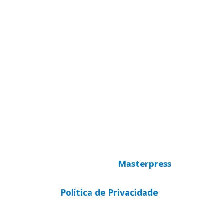
Whatsapp
(51) 9 9931-1360
secretaria@cnbbsul3.org.br
© Copyright 2025 CNBB Sul 3
Desenvolvido por
Masterpress
Política de Privacidade