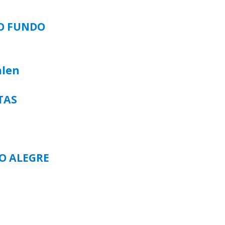
SO FUNDO
alen
TAS
TO ALEGRE