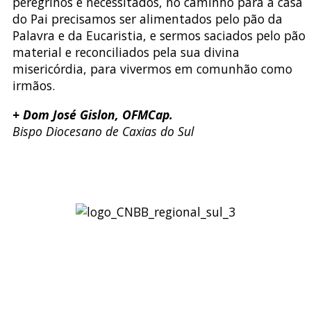
peregrinos e necessitados, no caminho para a casa
do Pai precisamos ser alimentados pelo pão da
Palavra e da Eucaristia, e sermos saciados pelo pão
material e reconciliados pela sua divina
misericórdia, para vivermos em comunhão como
irmãos.
+ Dom José Gislon, OFMCap.
Bispo Diocesano de Caxias do Sul
Regional Sul 3 da CNBB
Rua Víctor Kessler, 174
Centro, Canoas – RS
CEP 92310-000