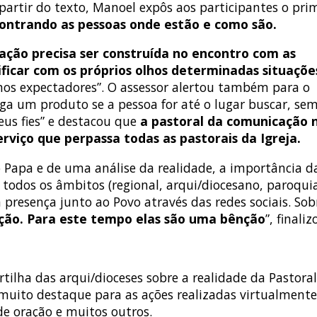
 partir do texto, Manoel expôs aos participantes o p
contrando as pessoas onde estão e como são.
ação precisa ser construída no encontro com as
rificar com os próprios olhos determinadas situaçõe
os expectadores”. O assessor alertou também para o
ega um produto se a pessoa for até o lugar buscar, se
eus fies” e destacou que
a pastoral da comunicação 
viço que perpassa todas as pastorais da Igreja.
 Papa e de uma análise da realidade, a importância d
todos os âmbitos (regional, arqui/diocesano, paroqui
resença junto ao Povo através das redes sociais. Sobre
ção. Para este tempo elas são uma bênção
”, finali
tilha das arqui/dioceses sobre a realidade da Pastora
 muito destaque para as ações realizadas virtualment
de oração e muitos outros.