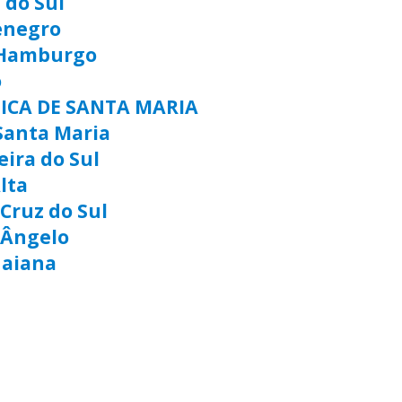
 do Sul
enegro
 Hamburgo
o
TICA DE SANTA MARIA
Santa Maria
eira do Sul
lta
Cruz do Sul
 Ângelo
uaiana