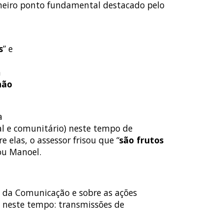
rimeiro ponto fundamental destacado pelo
s
” e
m
não
a
al e comunitário) neste tempo de
 elas, o assessor frisou que “
são frutos
zou Manoel.
l da Comunicação e sobre as ações
e neste tempo: transmissões de