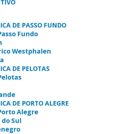
UTIVO
TICA DE PASSO FUNDO
Passo Fundo
m
rico Westphalen
ia
ICA DE PELOTAS
Pelotas
rande
TICA DE PORTO ALEGRE
Porto Alegre
 do Sul
enegro