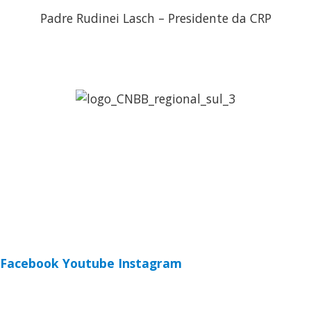
Padre Rudinei Lasch – Presidente da CRP
Regional Sul 3 da CNBB
Rua Víctor Kessler, 174
Centro, Canoas – RS
CEP 92310-000
Whatsapp
(51) 9 9931-1360
secretaria@cnbbsul3.org.br
Facebook
Youtube
Instagram