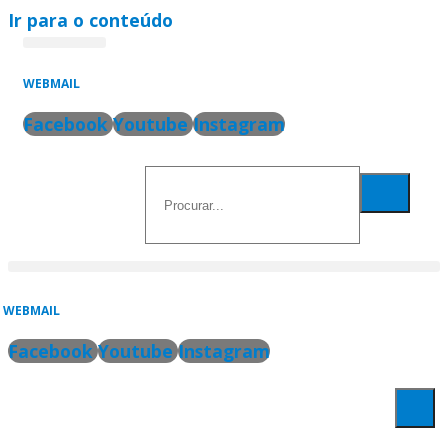
Ir para o conteúdo
SANTA SÉ
VATICAN NEWS
WEBMAIL
Facebook
Youtube
Instagram
WEBMAIL
Facebook
Youtube
Instagram