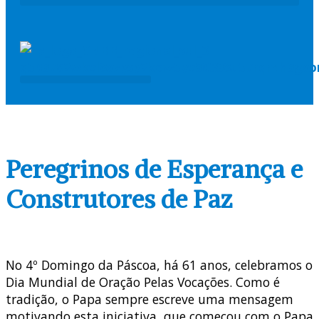
COMISSÕES PASTORAIS
ARQUI / DIOCESES
MISSÃO AD GENTES
Peregrinos de Esperança e
Construtores de Paz
No 4º Domingo da Páscoa, há 61 anos, celebramos o
Dia Mundial de Oração Pelas Vocações. Como é
tradição, o Papa sempre escreve uma mensagem
motivando esta iniciativa, que começou com o Papa