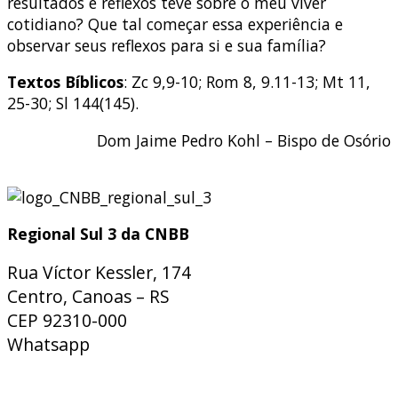
resultados e reflexos teve sobre o meu viver
cotidiano? Que tal começar essa experiência e
observar seus reflexos para si e sua família?
Textos Bíblicos
: Zc 9,9-10; Rom 8, 9.11-13; Mt 11,
25-30; Sl 144(145).
Dom Jaime Pedro Kohl – Bispo de Osório
Regional Sul 3 da CNBB
Rua Víctor Kessler, 174
Centro, Canoas – RS
CEP 92310-000
Whatsapp
(51) 9 9931-1360
secretaria@cnbbsul3.org.br